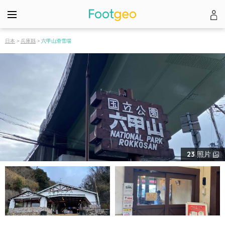
日本
>
兵庫縣
>
六甲山滑雪場
23
照片