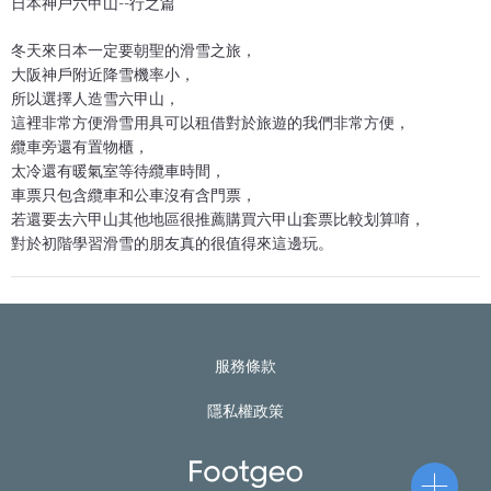
日本神戶六甲山--行之篇
冬天來日本一定要朝聖的滑雪之旅，
大阪神戶附近降雪機率小，
所以選擇人造雪六甲山，
這裡非常方便滑雪用具可以租借對於旅遊的我們非常方便，
纜車旁還有置物櫃，
太冷還有暖氣室等待纜車時間，
車票只包含纜車和公車沒有含門票，
若還要去六甲山其他地區很推薦購買六甲山套票比較划算唷，
對於初階學習滑雪的朋友真的很值得來這邊玩。
服務條款
隱私權政策