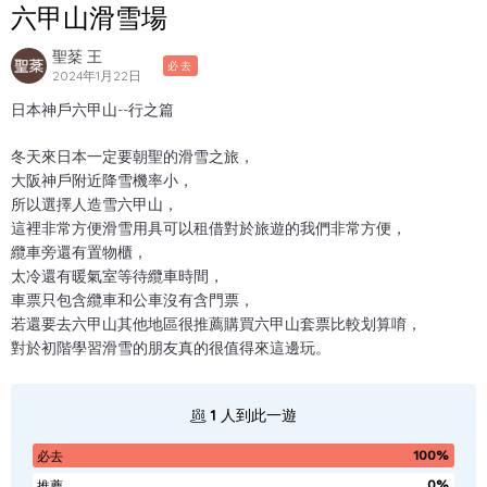
六甲山滑雪場
聖棻 王
必去
2024年1月22日
日本神戶六甲山--行之篇
冬天來日本一定要朝聖的滑雪之旅，
大阪神戶附近降雪機率小，
所以選擇人造雪六甲山，
這裡非常方便滑雪用具可以租借對於旅遊的我們非常方便，
纜車旁還有置物櫃，
太冷還有暖氣室等待纜車時間，
車票只包含纜車和公車沒有含門票，
若還要去六甲山其他地區很推薦購買六甲山套票比較划算唷，
對於初階學習滑雪的朋友真的很值得來這邊玩。
1
人到此一遊
100%
必去
0%
推薦