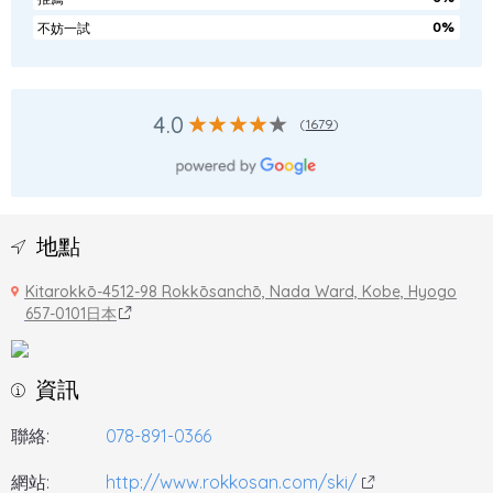
0%
不妨一試
4.0
(
1679
)
地點
Kitarokkō-4512-98 Rokkōsanchō, Nada Ward, Kobe, Hyogo
657-0101日本
資訊
聯絡:
078-891-0366
網站:
http://www.rokkosan.com/ski/