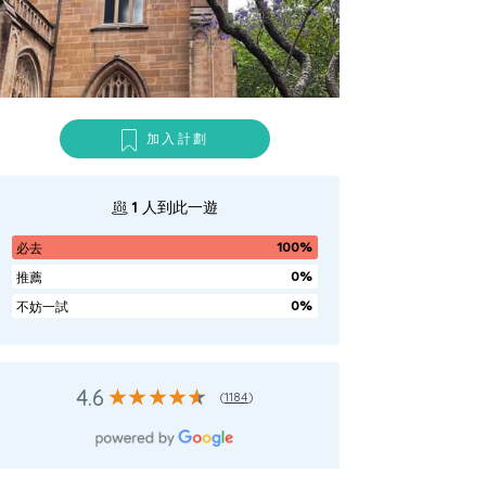
加入計劃
1
人到此一遊
100%
必去
0%
推薦
0%
不妨一試
4.6
(
1184
)