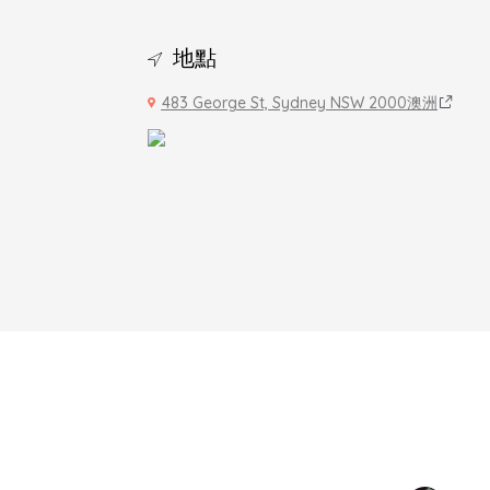
地點
483 George St, Sydney NSW 2000澳洲