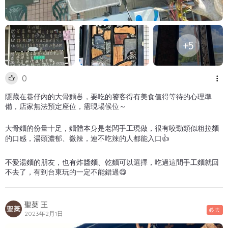
+5
0
隱藏在巷仔內的大骨麵🍜，要吃的饕客得有美食值得等待的心理準
備，店家無法預定座位，需現場候位～
大骨麵的份量十足，麵體本身是老闆手工現做，很有咬勁類似粗拉麵
的口感，湯頭濃郁、微辣，連不吃辣的人都能入口👍
不愛湯麵的朋友，也有炸醬麵、乾麵可以選擇，吃過這間手工麵就回
不去了，有到台東玩的一定不能錯過😋
聖棻 王
必去
2023年2月1日