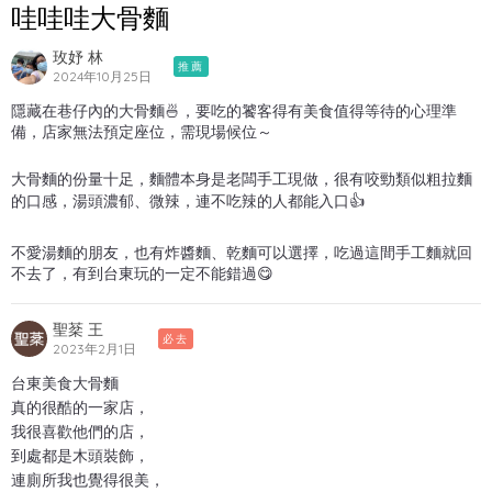
哇哇哇大骨麵
玫妤 林
推薦
2024年10月25日
隱藏在巷仔內的大骨麵🍜，要吃的饕客得有美食值得等待的心理準
備，店家無法預定座位，需現場候位～
大骨麵的份量十足，麵體本身是老闆手工現做，很有咬勁類似粗拉麵
的口感，湯頭濃郁、微辣，連不吃辣的人都能入口👍
不愛湯麵的朋友，也有炸醬麵、乾麵可以選擇，吃過這間手工麵就回
不去了，有到台東玩的一定不能錯過😋
聖棻 王
必去
2023年2月1日
台東美食大骨麵
真的很酷的一家店，
我很喜歡他們的店，
到處都是木頭裝飾，
連廁所我也覺得很美，