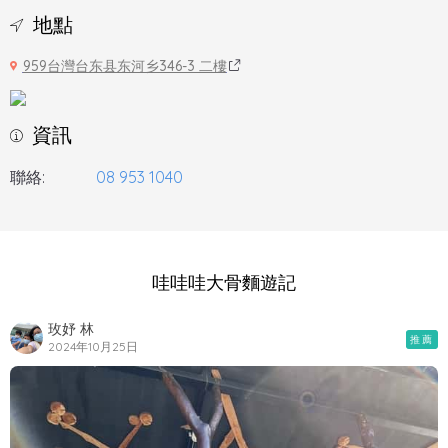
地點
959台灣台东县东河乡346-3 二樓
資訊
聯絡:
08 953 1040
哇哇哇大骨麵遊記
玫妤 林
推薦
2024年10月25日