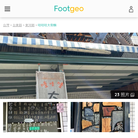
台灣
>
台東縣
>
東河鄉
>
哇哇哇大骨麵
23
照片