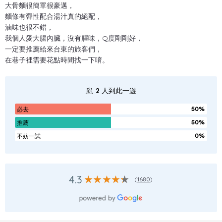
大骨麵很簡單很豪邁，
麵條有彈性配合湯汁真的絕配，
滷味也很不錯，
我個人愛大腸內臟，沒有腥味，Q度剛剛好，
一定要推薦給來台東的旅客們，
在巷子裡需要花點時間找一下唷。
2
人到此一遊
50%
必去
50%
推薦
0%
不妨一試
4.3
(
1680
)