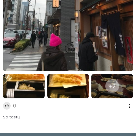
+2
0
So tasty