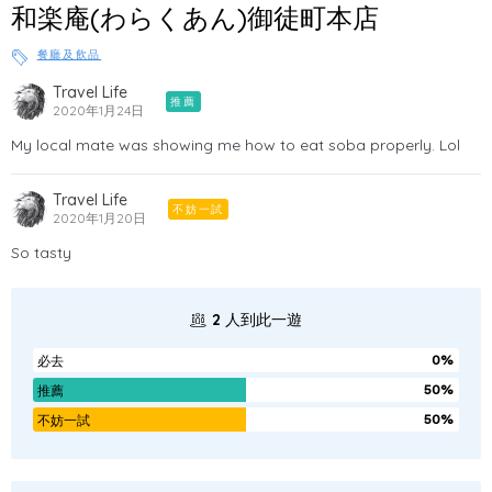
和楽庵(わらくあん)御徒町本店
餐廳及飲品
Travel Life
推薦
2020年1月24日
My local mate was showing me how to eat soba properly. Lol
Travel Life
不妨一試
2020年1月20日
So tasty
2
人到此一遊
0%
必去
50%
推薦
50%
不妨一試