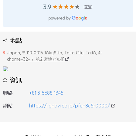
3.9
(
378
)
地點
Japan, 〒110-0016 Tōkyō-to, Taito City, Taitō, 4-
chōme−32−７ 第2 宮地ビル1F
資訊
聯絡:
+81 3-5688-1345
網站:
https://r.gnavi.co.jp/pfun8c5r0000/