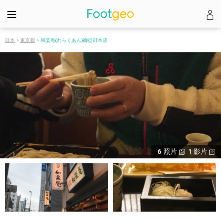
日本
>
東京都
>
和楽庵(わらくあん)御徒町本店
6
照片
1
影片