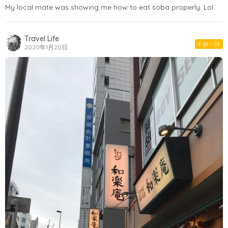
My local mate was showing me how to eat soba properly. Lol
Travel Life
不妨一試
2020年1月20日