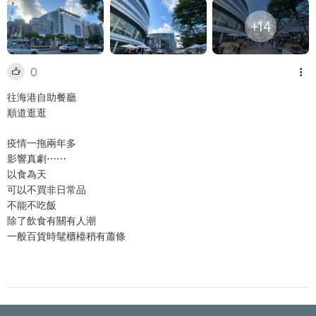
+14
0
往海港自助餐廳
順道逛逛
疫情一拖兩年多
影響真劇⋯⋯
以食為天
可以不買非日常品
不能不吃飯
除了飲食有關有人潮
一般百貨時髦櫃檯稍有蕭條