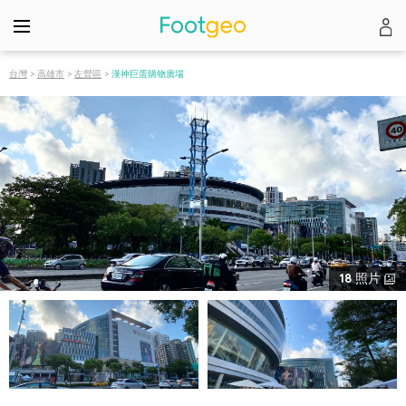
台灣
>
高雄市
>
左營區
>
漢神巨蛋購物廣場
18
照片