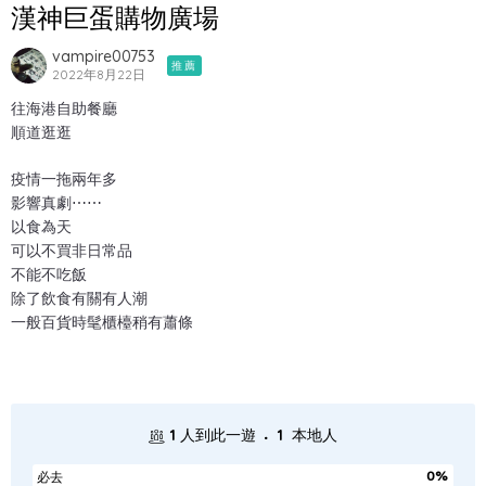
漢神巨蛋購物廣場
vampire00753
推薦
2022年8月22日
往海港自助餐廳
順道逛逛
疫情一拖兩年多
影響真劇⋯⋯
以食為天
可以不買非日常品
不能不吃飯
除了飲食有關有人潮
一般百貨時髦櫃檯稍有蕭條
.
1
人到此一遊
1
本地人
0%
必去