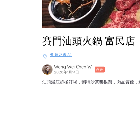
賽門汕頭火鍋 富民店
餐廳及飲品
Weng Wei Chen W
必去
2020年1月14日
汕頭湯底超極好喝，獨特沙茶醬很讚，肉品質優，