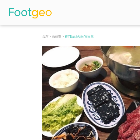
台灣
>
高雄市
>
賽門汕頭火鍋 富民店