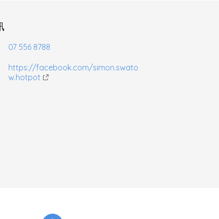
訊
07 556 8788
https://facebook.com/simon.swato
w.hotpot