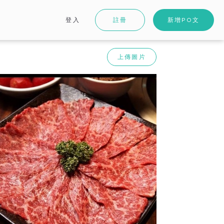
登入
註冊
新增PO文
上傳圖片