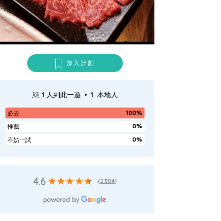
加入計劃
.
1
人到此一遊
1
本地人
100%
必去
0%
推薦
0%
不妨一試
4.6
(
2304
)