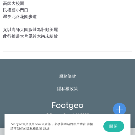
高師大校園
民權國小門口
翠亨北路花園步道
尤以高師大圍牆甚為壯觀美麗
此行牆邊大片風鈴木尚未綻放
服務條款
隱私權政策
© Footgeo Copyright 2020
Footgeo追足使用cookie資訊，來改善網站的用戶體驗 詳情
關閉
請看我們的隱私權政策
詳細
.