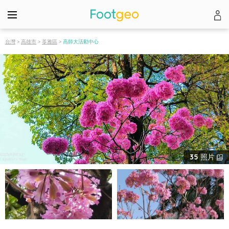
台灣
>
高雄市
>
苓雅區
>
高師大活動中心
35
照片