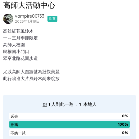
高師大活動中心
vampire00753
推薦
2023年1月18日
高雄紅花風鈴木
一～三月季節限定
高師大校園
民權國小門口
翠亨北路花園步道
尤以高師大圍牆甚為壯觀美麗
此行牆邊大片風鈴木尚未綻放
.
1
人到此一遊
1
本地人
0%
必去
100%
推薦
0%
不妨一試