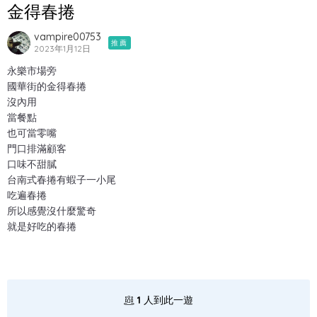
金得春捲
vampire00753
推薦
2023年1月12日
永樂市場旁
國華街的金得春捲
沒內用
當餐點
也可當零嘴
門口排滿顧客
口味不甜膩
台南式春捲有蝦子一小尾
吃遍春捲
所以感覺沒什麼驚奇
就是好吃的春捲
1
人到此一遊