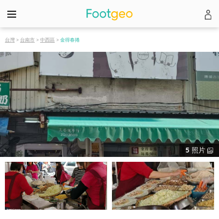
台灣
>
台南市
>
中西區
>
金得春捲
5
照片