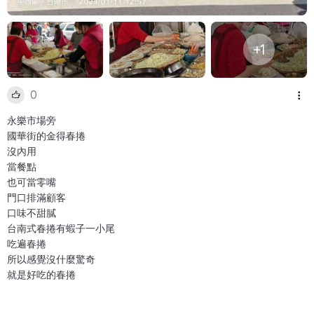
+1
0
永樂市場旁
國華街的金得春捲
沒內用
當餐點
也可當零嘴
門口排滿顧客
口味不甜膩
台南式春捲有蝦子一小尾
吃遍春捲
所以感覺沒什麼驚奇
就是好吃的春捲