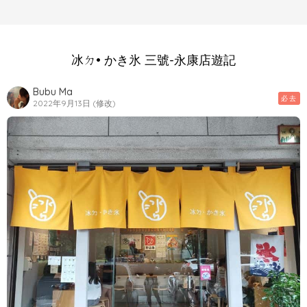
冰ㄉ• かき氷 三號-永康店遊記
Bubu Ma
必去
2022年9月13日 (修改)