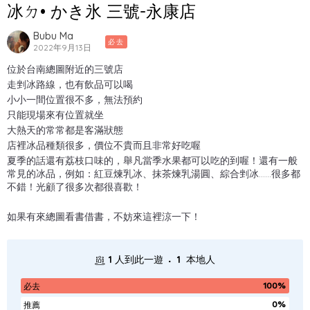
冰ㄉ• かき氷 三號-永康店
Bubu Ma
必去
2022年9月13日
位於台南總圖附近的三號店
走剉冰路線，也有飲品可以喝
小小一間位置很不多，無法預約
只能現場來有位置就坐
大熱天的常常都是客滿狀態
店裡冰品種類很多，價位不貴而且非常好吃喔
夏季的話還有荔枝口味的，舉凡當季水果都可以吃的到喔！還有一般
常見的冰品，例如：紅豆煉乳冰、抹茶煉乳湯圓、綜合剉冰......很多都
不錯！光顧了很多次都很喜歡！
如果有來總圖看書借書，不妨來這裡涼一下！
.
1
人到此一遊
1
本地人
100%
必去
0%
推薦