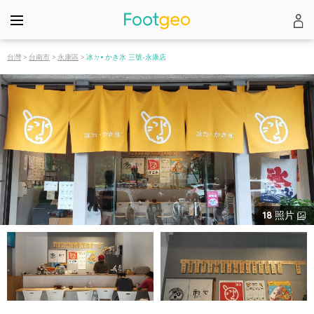
台灣
>
台南市
>
永康區
>
冰ㄉ• かき氷 三號-永康店
18
照片