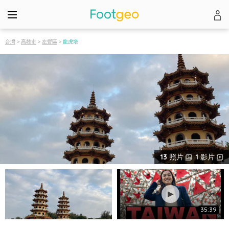
台灣
>
高雄市
>
左營區
>
龍虎塔
13
照片
1
影片
35:39