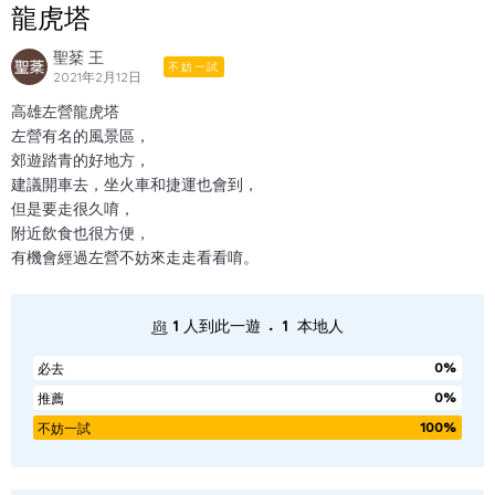
龍虎塔
聖棻 王
不妨一試
2021年2月12日
高雄左營龍虎塔
左營有名的風景區，
郊遊踏青的好地方，
建議開車去，坐火車和捷運也會到，
但是要走很久唷，
附近飲食也很方便，
有機會經過左營不妨來走走看看唷。
.
1
人到此一遊
1
本地人
0%
必去
0%
推薦
100%
不妨一試