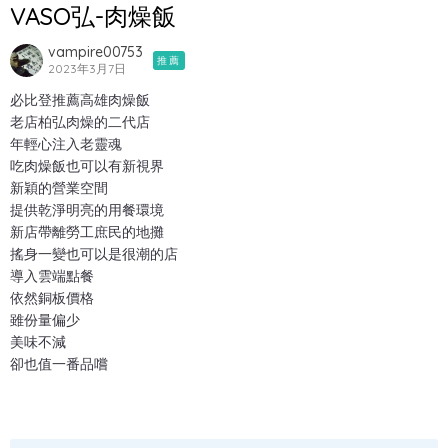
VASO弘-肉燥飯
vampire00753
推薦
2023年3月7日
必比登推薦高雄肉燥飯
老店柏弘肉燥的二代店
年輕心注入老靈魂
吃肉燥飯也可以有新視界
新穎的營業空間
提供乾淨明亮的用餐環境
新店帶離勞工庶民的地攤
搖身一變也可以是很潮的店
導入雲端點餐
依然銅板價格
雖份量偏少
美味不減
卻也值一番品嚐