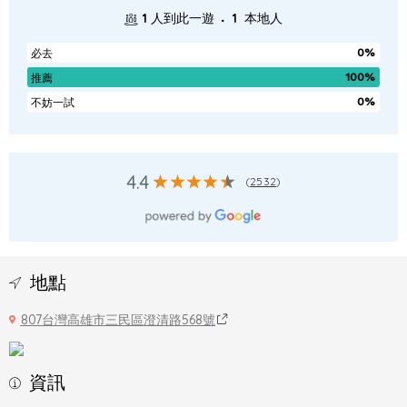
.
1
人到此一遊
1
本地人
0%
必去
100%
推薦
0%
不妨一試
4.4
(
2532
)
地點
807台灣高雄市三民區澄清路568號
資訊