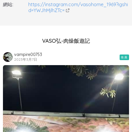
網站:
https://instagram.com/vasohome_1969?igshi
d=YWJhMjlhZTc=
VASO弘-肉燥飯遊記
vampire00753
推薦
2023年3月7日