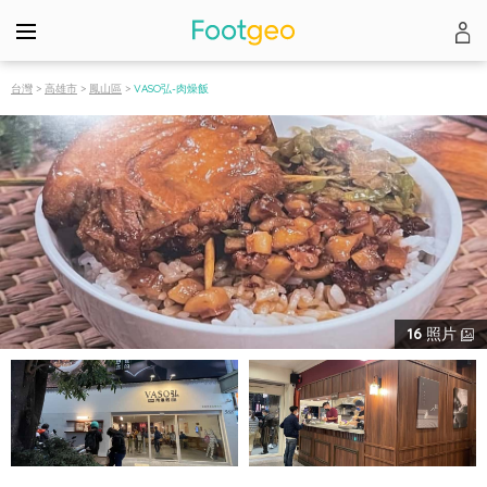
台灣
>
高雄市
>
鳳山區
>
VASO弘-肉燥飯
16
照片