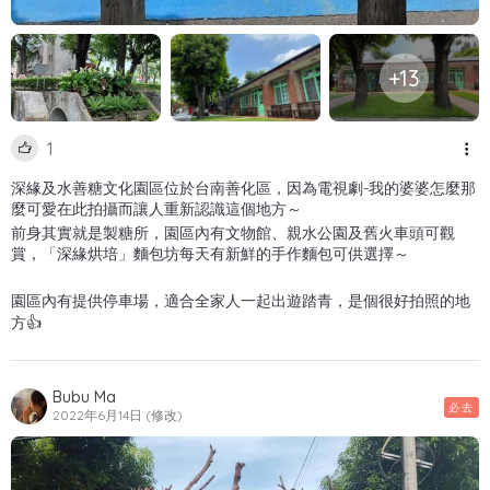
+13
1
深緣及水善糖文化園區位於台南善化區，因為電視劇-我的婆婆怎麼那
麼可愛在此拍攝而讓人重新認識這個地方～
前身其實就是製糖所，園區內有文物館、親水公園及舊火車頭可觀
賞，「深緣烘培」麵包坊每天有新鮮的手作麵包可供選擇～
園區內有提供停車場，適合全家人一起出遊踏青，是個很好拍照的地
方👍
Bubu Ma
必去
2022年6月14日 (修改)