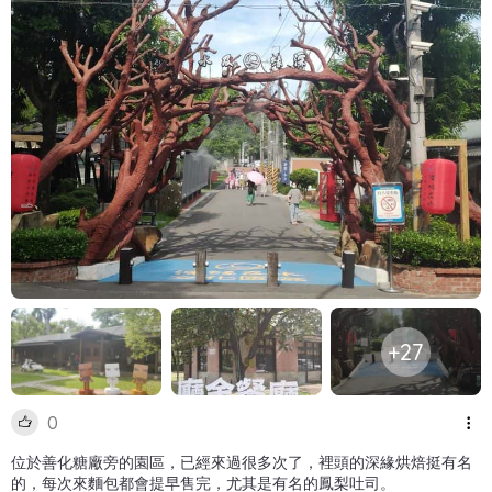
+27
0
位於善化糖廠旁的園區，已經來過很多次了，裡頭的深緣烘焙挺有名
的，每次來麵包都會提早售完，尤其是有名的鳳梨吐司。