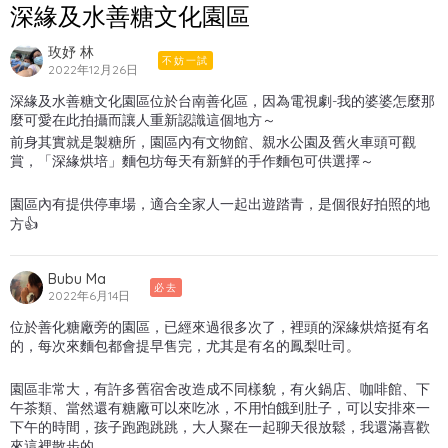
深緣及水善糖文化園區
玫妤 林
不妨一試
2022年12月26日
深緣及水善糖文化園區位於台南善化區，因為電視劇-我的婆婆怎麼那
麼可愛在此拍攝而讓人重新認識這個地方～
前身其實就是製糖所，園區內有文物館、親水公園及舊火車頭可觀
賞，「深緣烘培」麵包坊每天有新鮮的手作麵包可供選擇～
園區內有提供停車場，適合全家人一起出遊踏青，是個很好拍照的地
方👍
Bubu Ma
必去
2022年6月14日
位於善化糖廠旁的園區，已經來過很多次了，裡頭的深緣烘焙挺有名
的，每次來麵包都會提早售完，尤其是有名的鳳梨吐司。
園區非常大，有許多舊宿舍改造成不同樣貌，有火鍋店、咖啡館、下
午茶類、當然還有糖廠可以來吃冰，不用怕餓到肚子，可以安排來一
下午的時間，孩子跑跑跳跳，大人聚在一起聊天很放鬆，我還滿喜歡
來這裡散步的。