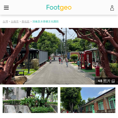
台灣
>
台南市
>
善化區
>
深緣及水善糖文化園區
48
照片