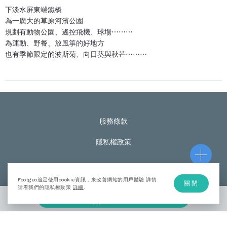
下淡水屏東端鐵橋
為一廣大的草原河濱公園
規劃有動物公園、遙控飛機、球場⋯⋯⋯
為運動、野餐、放風箏的好地方
也有季節限定的波斯菊、向日葵與秋芒⋯⋯⋯
服務條款
隱私權政策
Footgeo追足使用cookie資訊，來改善網站的用戶體驗 詳情
關閉
© Footgeo Copyright 2020
請看我們的隱私權政策
詳細
.
加入計劃