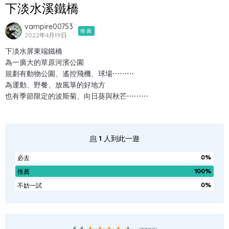
下淡水溪鐵橋
vampire00753
推薦
2022年4月19日
下淡水屏東端鐵橋
為一廣大的草原河濱公園
規劃有動物公園、遙控飛機、球場⋯⋯⋯
為運動、野餐、放風箏的好地方
也有季節限定的波斯菊、向日葵與秋芒⋯⋯⋯
1
人到此一遊
0%
必去
100%
推薦
0%
不妨一試