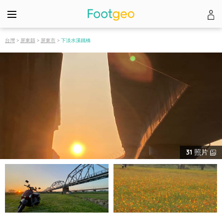
台灣
>
屏東縣
>
屏東市
>
下淡水溪鐵橋
31
照片