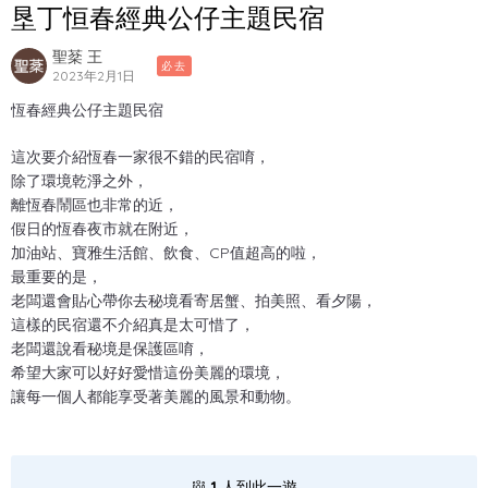
垦丁恒春經典公仔主題民宿
聖棻 王
必去
2023年2月1日
恆春經典公仔主題民宿
這次要介紹恆春一家很不錯的民宿唷，
除了環境乾淨之外，
離恆春鬧區也非常的近，
假日的恆春夜市就在附近，
加油站、寶雅生活館、飲食、CP值超高的啦，
最重要的是，
老闆還會貼心帶你去秘境看寄居蟹、拍美照、看夕陽，
這樣的民宿還不介紹真是太可惜了，
老闆還說看秘境是保護區唷，
希望大家可以好好愛惜這份美麗的環境，
讓每一個人都能享受著美麗的風景和動物。
1
人到此一遊