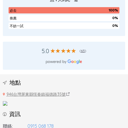
100%
必去
0%
推薦
0%
不妨一試
5.0
(
65
)
地點
946台灣屏東縣恆春鎮福德路35號
資訊
聯絡:
0915 068 178