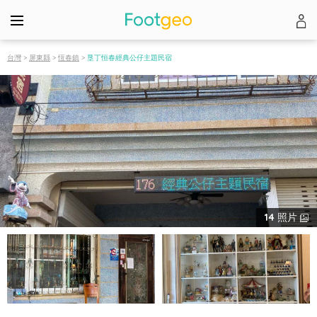
台灣
>
屏東縣
>
恆春鎮
>
垦丁恒春經典公仔主題民宿
14
照片