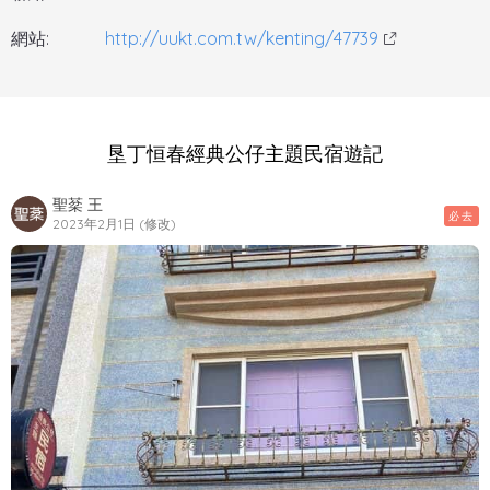
網站:
http://uukt.com.tw/kenting/47739
垦丁恒春經典公仔主題民宿遊記
聖棻 王
必去
2023年2月1日 (修改)