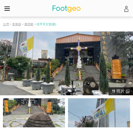
台灣
>
屏東縣
>
萬巒鄉
>
佳平天主堂(新)
11
照片