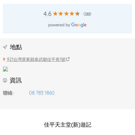
4.6
(
144
)
地點
921台灣屏東縣泰武鄉佳平巷1號
資訊
聯絡:
08 783 1860
佳平天主堂(新)遊記