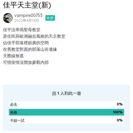
佳平天主堂(新)
vampire00753
推薦
2022年4月19日
佳平法蒂瑪聖母教堂
原住民與歐洲融合風格的天主教堂
佔佳平部落裡頗廣的空間
在舊教堂對面的部落山谷邊緣
天際線無遮
可惜疫情沒開放參觀內部
1
人到此一遊
0%
必去
100%
推薦
0%
不妨一試