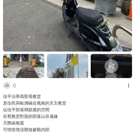
+7
0
佳平法蒂瑪聖母教堂
原住民與歐洲融合風格的天主教堂
佔佳平部落裡頗廣的空間
在舊教堂對面的部落山谷邊緣
天際線無遮
可惜疫情沒開放參觀內部