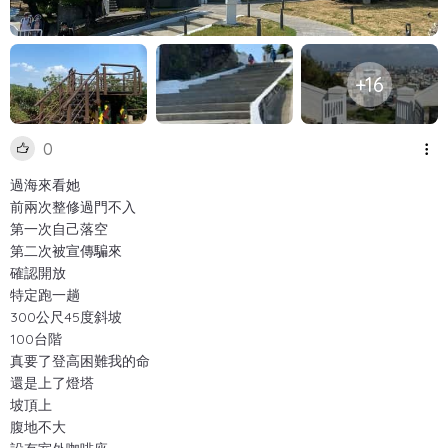
+16
0
過海來看她
前兩次整修過門不入
第一次自己落空
第二次被宣傳騙來
確認開放
特定跑一趟
300公尺45度斜坡
100台階
真要了登高困難我的命
還是上了燈塔
坡頂上
腹地不大