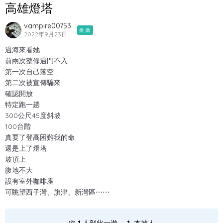
高雄燈塔
vampire00753
推薦
2022年9月23日
過海來看她
前兩次整修過門不入
第一次自己落空
第二次被宣傳騙來
確認開放
特定跑一趟
300公尺45度斜坡
100台階
真要了登高困難我的命
還是上了燈塔
坡頂上
腹地不大
設有室外咖啡座
可眺望西子灣、旗津、新灣區⋯⋯
.