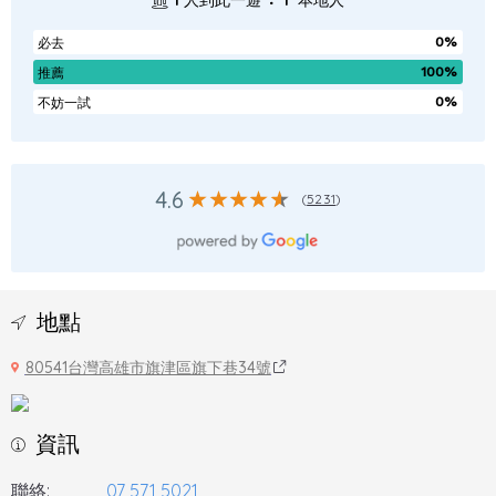
1
人到此一遊
1
本地人
0%
必去
100%
推薦
0%
不妨一試
4.6
(
5231
)
地點
80541台灣高雄市旗津區旗下巷34號
資訊
聯絡:
07 571 5021