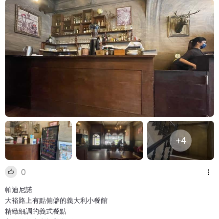
+4
0
帕迪尼諾
大裕路上有點偏僻的義大利小餐館
精緻細調的義式餐點