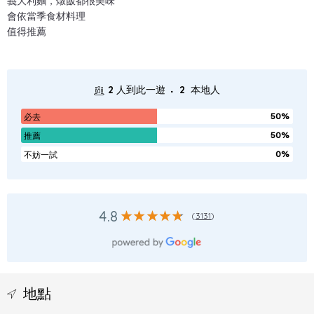
義大利麵，燉飯都很美味
會依當季食材料理
值得推薦
.
2
人到此一遊
2
本地人
50%
必去
50%
推薦
0%
不妨一試
4.8
(
3131
)
地點