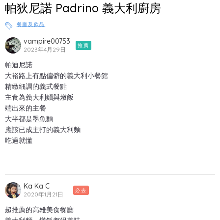
帕狄尼諾 Padrino 義大利廚房
餐廳及飲品
vampire00753
推薦
2023年4月29日
帕迪尼諾
大裕路上有點偏僻的義大利小餐館
精緻細調的義式餐點
主食為義大利麵與燉飯
端出來的主餐
大半都是墨魚麵
應該已成主打的義大利麵
吃過就懂
Ka Ka C
必去
2020年1月21日
超推薦的高雄美食餐廳