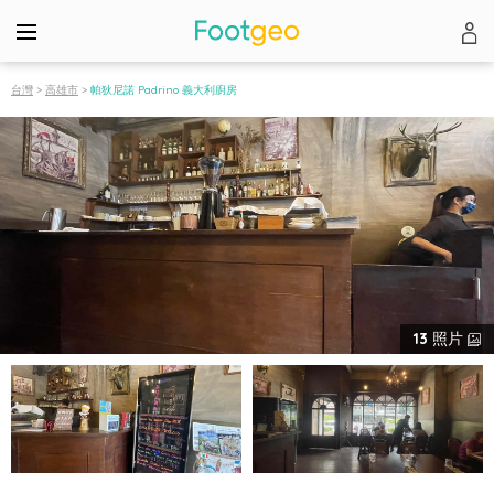
台灣
>
高雄市
>
帕狄尼諾 Padrino 義大利廚房
13
照片