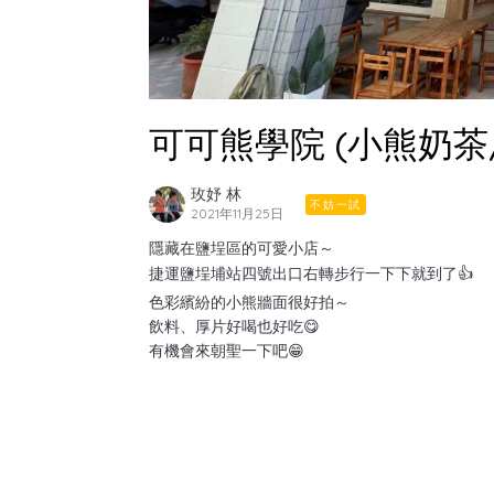
可可熊學院 (小熊奶茶
玫妤 林
不妨一試
2021年11月25日
隱藏在鹽埕區的可愛小店～
捷運鹽埕埔站四號出口右轉步行一下下就到了👍
色彩繽紛的小熊牆面很好拍～
飲料、厚片好喝也好吃😋
有機會來朝聖一下吧😁