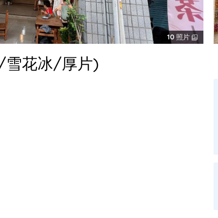
10
照片
/雪花冰/厚片)