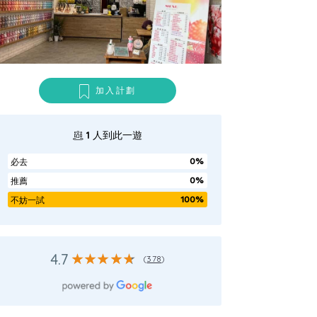
加入計劃
1
人到此一遊
0%
必去
0%
推薦
100%
不妨一試
4.7
(
378
)