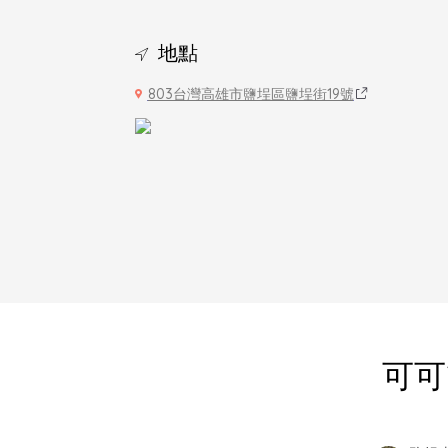
地點
803台灣高雄市鹽埕區鹽埕街19號
可可