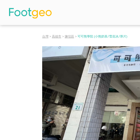
台灣
>
高雄市
>
鹽埕區
>
可可熊學院 (小熊奶茶/雪花冰/厚片)