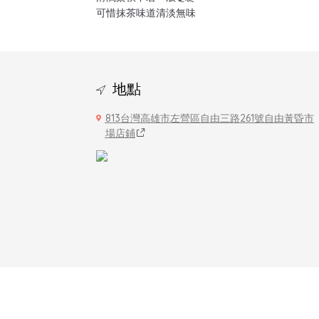
可惜抹茶味道清淡無味
地點
813台灣高雄市左營區自由三路261號自由黃昏市
場店鋪