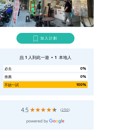
加入計劃
.
1
人到此一遊
1
本地人
0%
必去
0%
推薦
100%
不妨一試
4.5
(
250
)