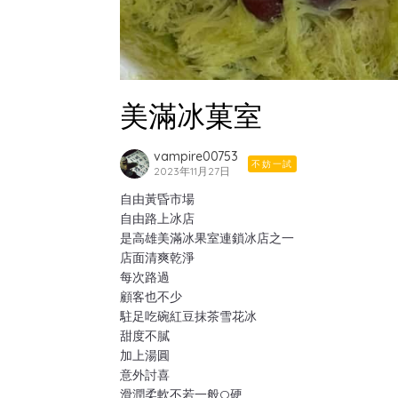
美滿冰菓室
vampire00753
不妨一試
2023年11月27日
自由黃昏市場
自由路上冰店
是高雄美滿冰果室連鎖冰店之一
店面清爽乾淨
每次路過
顧客也不少
駐足吃碗紅豆抹茶雪花冰
甜度不膩
加上湯圓
意外討喜
滑潤柔軟不若一般Q硬