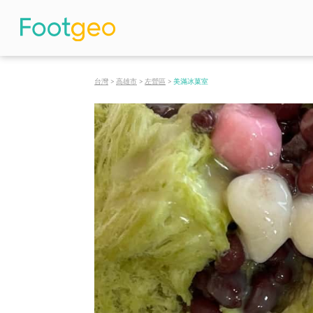
台灣
>
高雄市
>
左營區
>
美滿冰菓室