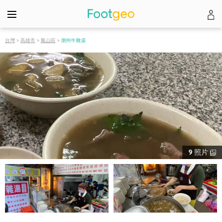
台灣
>
高雄市
>
鳳山區
>
潮州牛雜湯
9
照片