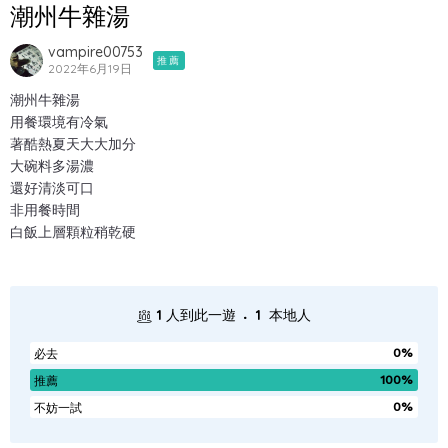
潮州牛雜湯
vampire00753
推薦
2022年6月19日
潮州牛雜湯
用餐環境有冷氣
著酷熱夏天大大加分
大碗料多湯濃
還好清淡可口
非用餐時間
白飯上層顆粒稍乾硬
.
1
人到此一遊
1
本地人
0%
必去
100%
推薦
0%
不妨一試