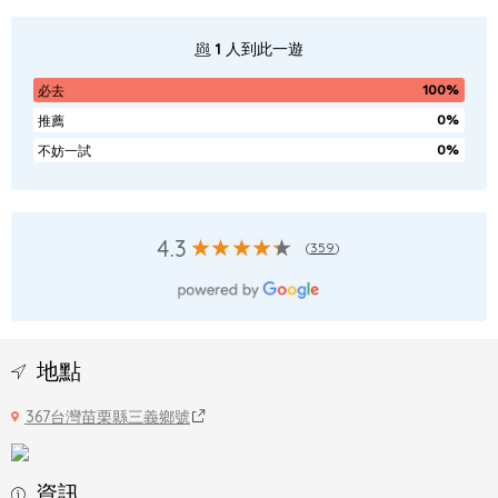
1
人到此一遊
100%
必去
0%
推薦
0%
不妨一試
4.3
(
359
)
地點
367台灣苗栗縣三義鄉號
資訊