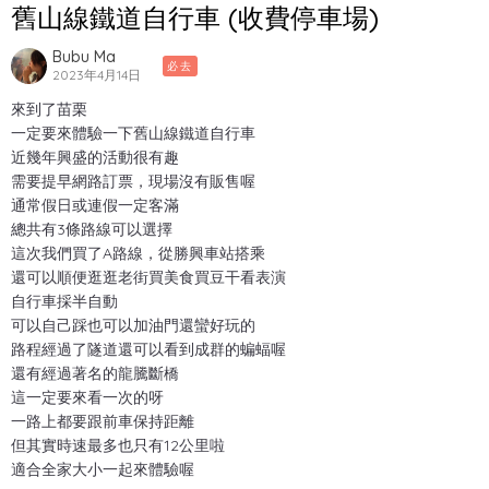
舊山線鐵道自行車 (收費停車場)
Bubu Ma
必去
2023年4月14日
來到了苗栗
一定要來體驗一下舊山線鐵道自行車
近幾年興盛的活動很有趣
需要提早網路訂票，現場沒有販售喔
通常假日或連假一定客滿
總共有3條路線可以選擇
這次我們買了A路線，從勝興車站搭乘
還可以順便逛逛老街買美食買豆干看表演
自行車採半自動
可以自己踩也可以加油門還蠻好玩的
路程經過了隧道還可以看到成群的蝙蝠喔
還有經過著名的龍騰斷橋
這一定要來看一次的呀
一路上都要跟前車保持距離
但其實時速最多也只有12公里啦
適合全家大小一起來體驗喔