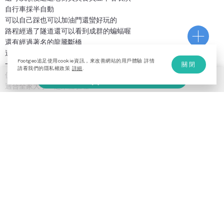
自行車採半自動
可以自己踩也可以加油門還蠻好玩的
路程經過了隧道還可以看到成群的蝙蝠喔
還有經過著名的龍騰斷橋
這一定要來看一次的呀
Footgeo追足使用cookie資訊，來改善網站的用戶體驗 詳情
一路上都要跟前車保持距離
關閉
請看我們的隱私權政策
詳細
.
但其實時速最多也只有12公里啦
加入計劃
適合全家大小一起來體驗喔
服務條款
隱私權政策
© Footgeo Copyright 2020