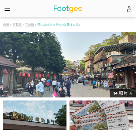
台灣
>
苗栗縣
>
三義鄉
>
舊山線鐵道自行車 (收費停車場)
14
照片