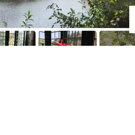
+1
eautiful lake
 Life
年1月13日