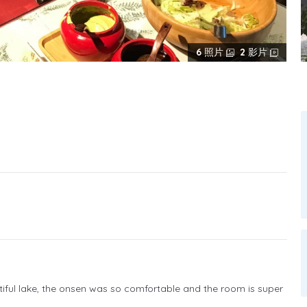
6
照片
2
影片
autiful lake, the onsen was so comfortable and the room is super