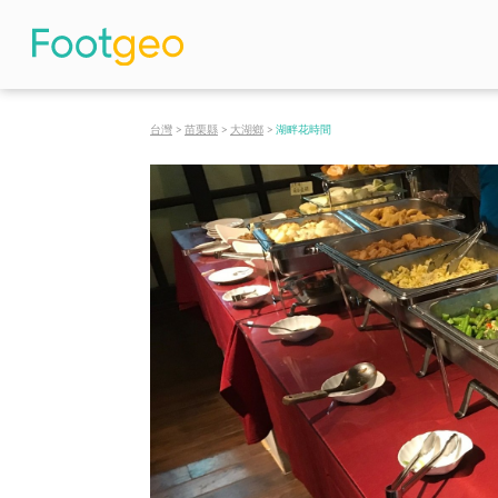
台灣
>
苗栗縣
>
大湖鄉
>
湖畔花時間