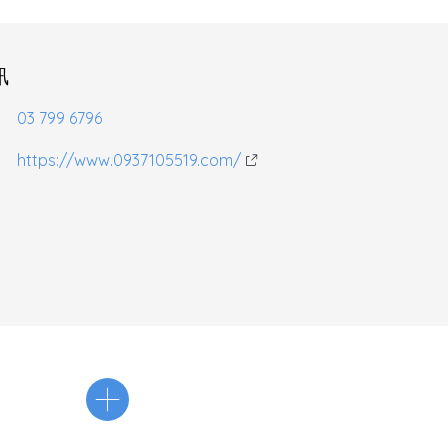
訊
03 799 6796
https://www.0937105519.com/