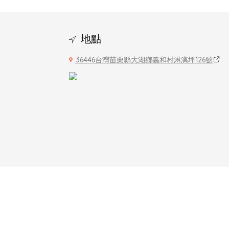
地點
36446台灣苗栗縣大湖鄉義和村淋漓坪126號