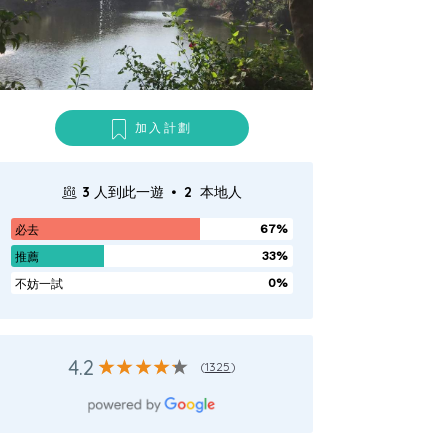
加入計劃
.
3
人到此一遊
2
本地人
67%
必去
33%
推薦
0%
不妨一試
4.2
(
1325
)