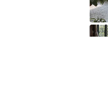
0
Calm in a b
Travel
2020