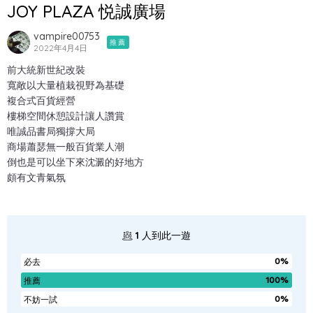
JOY PLAZA 悦誠廣場
vampire00753
推薦
2022年4月4日
前大統新世紀改裝
寬敞以大量植栽視野為基礎
複合式百貨經營
樓梯空間休憩設計讓人讚賞
唯誠品書局獨撐大局
商場蕭瑟無一般百貨業人潮
倒也是可以坐下來沈澱的好地方
頗有文青氣氛
1
人到此一遊
0%
必去
100%
推薦
0%
不妨一試