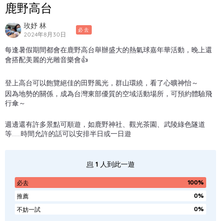
鹿野高台
玫妤 林
必去
2024年8月30日
每逢暑假期間都會在鹿野高台舉辦盛大的熱氣球嘉年華活動，晚上還
會搭配美麗的光雕音樂會👍
登上高台可以飽覽絕佳的田野風光，群山環繞，看了心曠神怡～
因為地勢的關係，成為台灣東部優質的空域活動場所，可預約體驗飛
行傘～
週邊還有許多景點可順遊，如鹿野神社、觀光茶園、武陵綠色隧道
等……時間允許的話可以安排半日或一日遊
1
人到此一遊
100%
必去
0%
推薦
0%
不妨一試