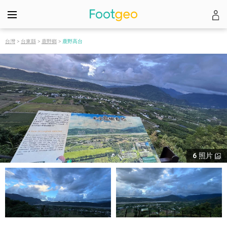
台灣
>
台東縣
>
鹿野鄉
>
鹿野高台
6
照片