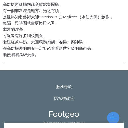
高雄捷運紅橘兩線交會點美麗島，
有一個非常漂亮地方叫光之穹頂，
是世界知名藝術大師Narcissus Quagliata（水仙大師）創作，
每隔一段時間就會更換燈光秀，
非常的漂亮，
附近還有許多銅板美食，
老江紅茶牛奶、大圓環鴨肉麵，春捲、四神湯，
在高雄旅遊的朋友一定要來看看這世界級的藝術品，
順便嚐嚐高雄美食。
服務條款
隱私權政策
© Footgeo Copyright 2020