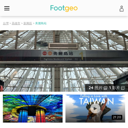
台灣
>
高雄市
>
新興區
>
美麗島站
24
照片
1
影片
21:20