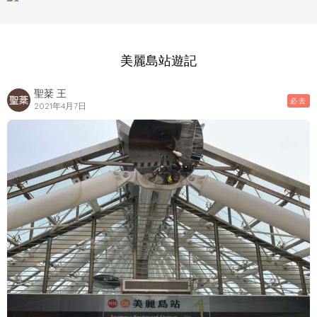
美麗島站遊記
聖棻 王
必去
2021年4月7日