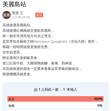
美麗島站
聖棻 王
必去
2021年4月7日
高雄捷運美麗島站
高雄捷運紅橘兩線交會點美麗島，
有一個非常漂亮地方叫光之穹頂，
是世界知名藝術大師Narcissus Quagliata（水仙大師）創作，
每隔一段時間就會更換燈光秀，
非常的漂亮，
附近還有許多銅板美食，
老江紅茶牛奶、大圓環鴨肉麵，春捲、四神湯，
在高雄旅遊的朋友一定要來看看這世界級的藝術品，
順便嚐嚐高雄美食。
.
1
人到此一遊
1
本地人
100%
必去
0%
推薦