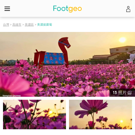
台灣
>
高雄市
>
美濃區
>
美濃拔蘿蔔
13
照片