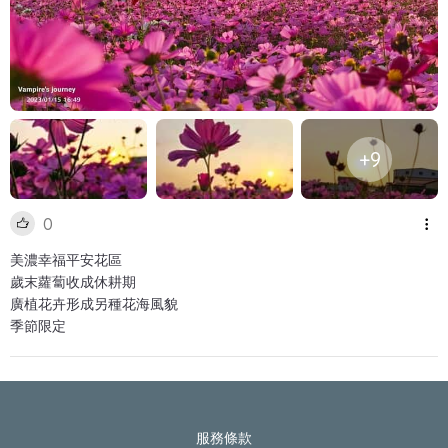
+9
0
美濃幸福平安花區
歲末蘿蔔收成休耕期
廣植花卉形成另種花海風貌
季節限定
服務條款