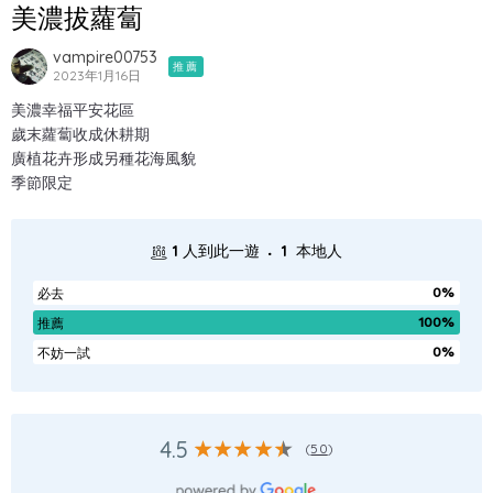
美濃拔蘿蔔
vampire00753
推薦
2023年1月16日
美濃幸福平安花區
歲末蘿蔔收成休耕期
廣植花卉形成另種花海風貌
季節限定
.
1
人到此一遊
1
本地人
0%
必去
100%
推薦
0%
不妨一試
4.5
(
50
)