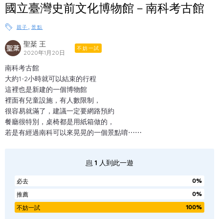
國立臺灣史前文化博物館－南科考古館
,
親子
景點
聖棻 王
不妨一試
2020年1月20日
南科考古館
大約1-2小時就可以結束的行程
這裡也是新建的一個博物館
裡面有兒童設施，有人數限制，
很容易就滿了，建議一定要網路預約
餐廳很特別，桌椅都是用紙箱做的，
若是有經過南科可以來晃晃的一個景點唷⋯⋯
1
人到此一遊
0%
必去
0%
推薦
100%
不妨一試