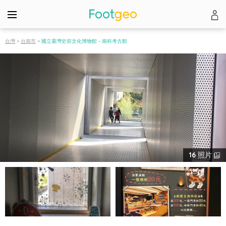
台灣
>
台南市
>
國立臺灣史前文化博物館－南科考古館
16
照片