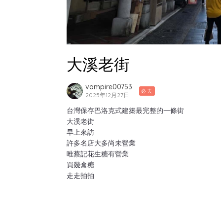
大溪老街
vampire00753
必去
2025年12月27日
台灣保存巴洛克式建築最完整的一條街
大溪老街
早上來訪
許多名店大多尚未營業
唯蔡記花生糖有營業
買幾盒糖
走走拍拍