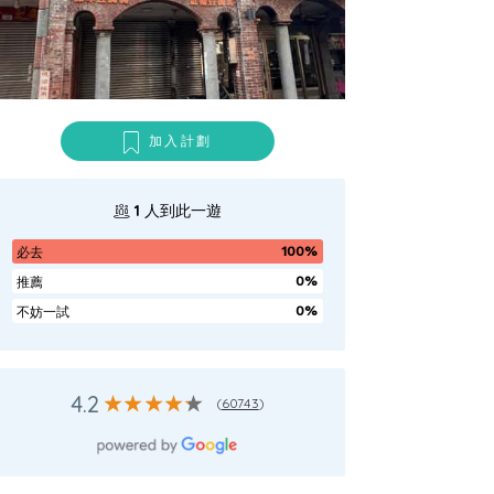
加入計劃
1
人到此一遊
100%
必去
0%
推薦
0%
不妨一試
4.2
(
60743
)