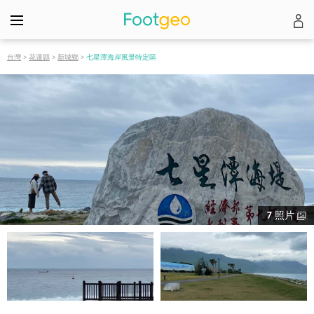
台灣
>
花蓮縣
>
新城鄉
>
七星潭海岸風景特定區
7
照片