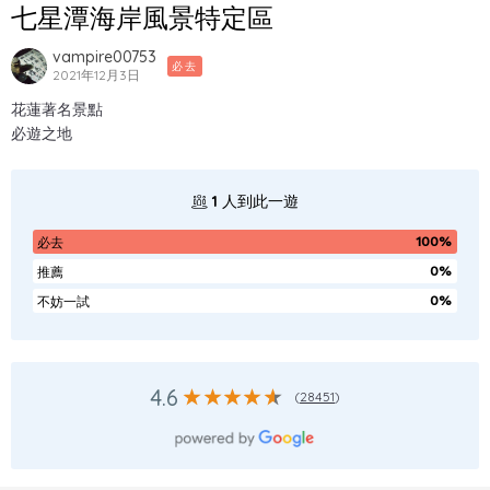
七星潭海岸風景特定區
vampire00753
必去
2021年12月3日
花蓮著名景點
必遊之地
1
人到此一遊
100%
必去
0%
推薦
0%
不妨一試
4.6
(
28451
)