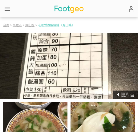
台灣
>
高雄市
>
鳳山區
>
老左營汾陽餛飩《鳯山店》
4
照片