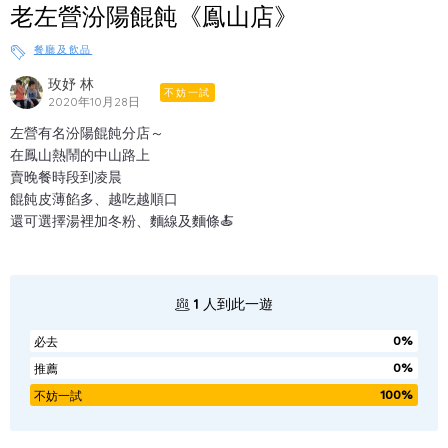
老左營汾陽餛飩《鳯山店》
餐廳及飲品
玫妤 林
不妨一試
2020年10月28日
左營有名汾陽餛飩分店～
在鳳山熱鬧的中山路上
賣晚餐時段到凌晨
餛飩皮薄餡多、越吃越順口
還可選擇湯裡加冬粉、麵線及麵條🍝
1
人到此一遊
0%
必去
0%
推薦
100%
不妨一試