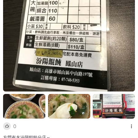
0
左營有名汾陽餛飩分店～