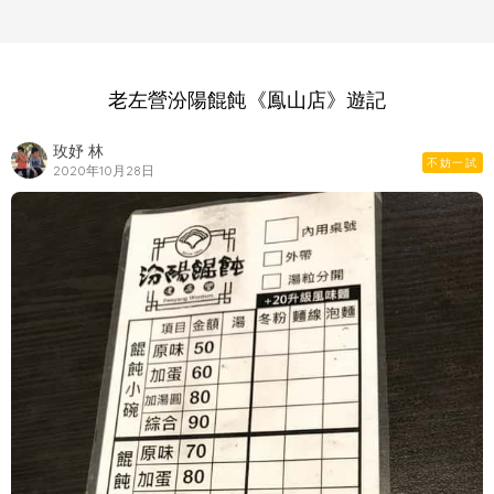
老左營汾陽餛飩《鳯山店》遊記
玫妤 林
不妨一試
2020年10月28日