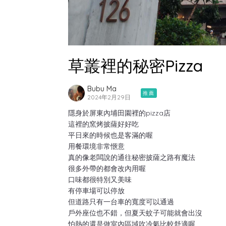
草叢裡的秘密Pizza
Bubu Ma
推薦
2024年2月29日
隱身於屏東內埔田園裡的pizza店
這裡的窯烤披薩好好吃
平日來的時候也是客滿的喔
用餐環境非常愜意
真的像老闆說的通往秘密披薩之路有魔法
很多外帶的都會改內用喔
口味都很特別又美味
有停車場可以停放
但道路只有一台車的寬度可以通過
戶外座位也不錯，但夏天蚊子可能就會出沒
怕熱的還是做室內區域吹冷氣比較舒適喔