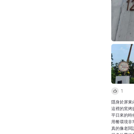
1
隱身於屏東內
這裡的窯烤
平日來的時
用餐環境非
真的像老闆