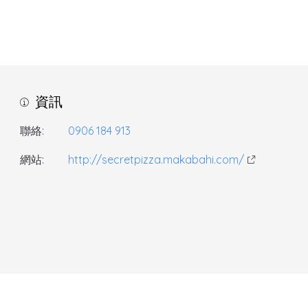
資訊
聯絡:
0906 184 913
網站:
http://secretpizza.makabahi.com/