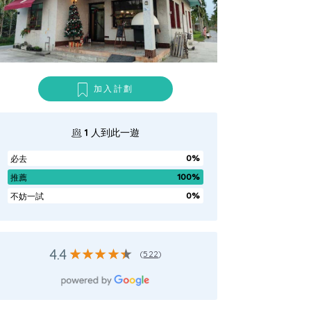
加入計劃
1
人到此一遊
0%
必去
100%
推薦
0%
不妨一試
4.4
(
522
)