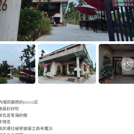
+30
埔田園裡的pizza店
披薩好好吃
候也是客滿的喔
常愜意
說的通往秘密披薩之路有魔法