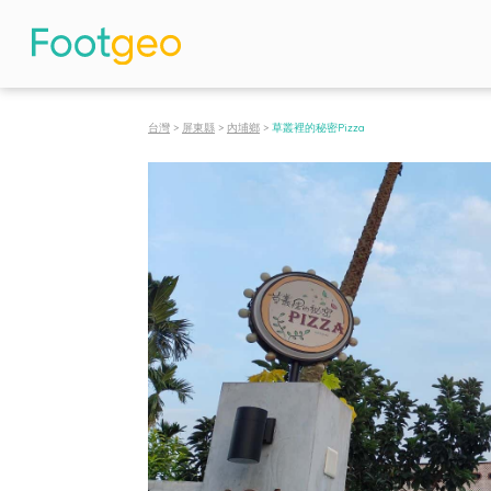
台灣
>
屏東縣
>
內埔鄉
>
草叢裡的秘密Pizza