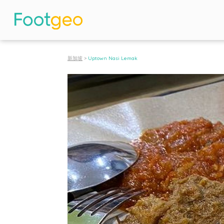
新加坡
>
Uptown Nasi Lemak