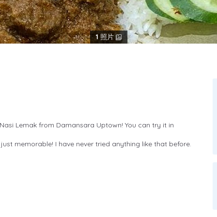
1
照片
e Nasi Lemak from Damansara Uptown! You can try it in
 just memorable! I have never tried anything like that before.