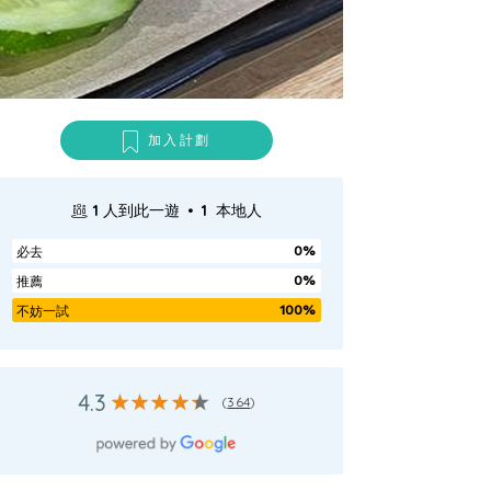
加入計劃
.
1
人到此一遊
1
本地人
0%
必去
0%
推薦
100%
不妨一試
4.3
(
364
)