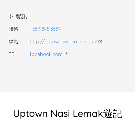
資訊
聯絡:
+65 9845 3537
網站:
http://uptownnasilemak.com/
FB:
facebook.com
Uptown Nasi Lemak遊記