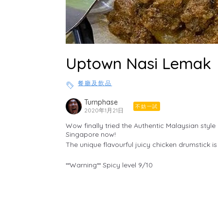
Uptown Nasi Lemak
餐廳及飲品
Turnphase
不妨一試
2020年1月21日
Wow finally tried the Authentic Malaysian styl
Singapore now!
The unique flavourful juicy chicken drumstick is
**Warning** Spicy level 9/10