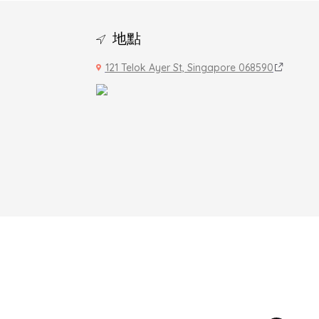
地點
121 Telok Ayer St, Singapore 068590