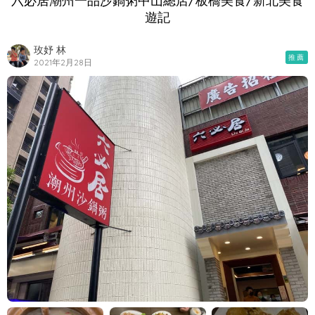
六必居潮州一品沙鍋粥中山總店/板橋美食/新北美食
遊記
玫妤 林
推薦
2021年2月28日