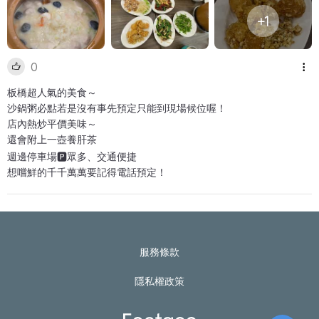
+1
0
板橋超人氣的美食～
沙鍋粥必點若是沒有事先預定只能到現場候位喔！
店內熱炒平價美味～
還會附上一壺養肝茶
週邊停車場🅿️眾多、交通便捷
想嚐鮮的千千萬萬要記得電話預定！
服務條款
隱私權政策