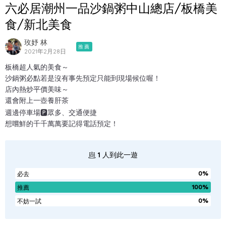
六必居潮州一品沙鍋粥中山總店/板橋美
食/新北美食
玫妤 林
推薦
2021年2月28日
板橋超人氣的美食～
沙鍋粥必點若是沒有事先預定只能到現場候位喔！
店內熱炒平價美味～
還會附上一壺養肝茶
週邊停車場🅿️眾多、交通便捷
想嚐鮮的千千萬萬要記得電話預定！
1
人到此一遊
0%
必去
100%
推薦
0%
不妨一試