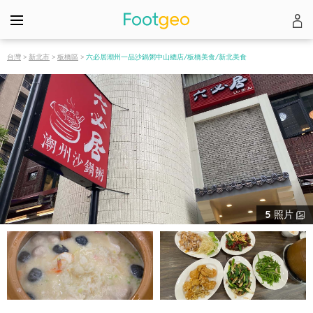
台灣
>
新北市
>
板橋區
>
六必居潮州一品沙鍋粥中山總店/板橋美食/新北美食
5
照片