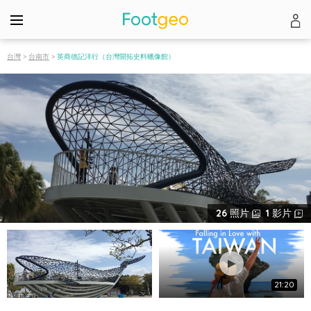
台灣
>
台南市
>
英商德記洋行（台灣開拓史料蠟像館）
26
照片
1
影片
21:20