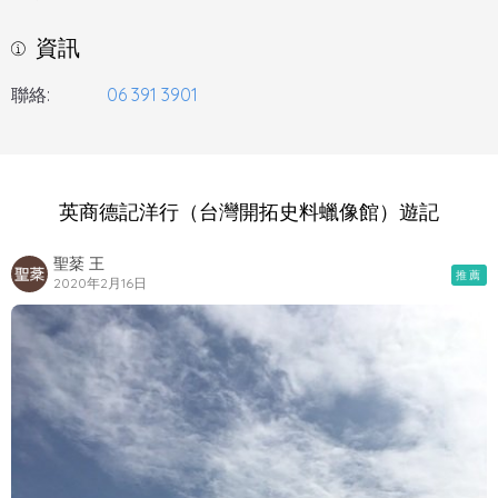
資訊
聯絡:
06 391 3901
英商德記洋行（台灣開拓史料蠟像館）遊記
聖棻 王
推薦
2020年2月16日