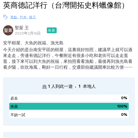
英商德記洋行（台灣開拓史料蠟像館）
,
,
景點
戶外
親子
聖棻 王
推薦
2020年2月16日
安平樹屋、大魚的祝福、漁光島
今天介紹的是台南安平區的樹屋，這裏很好拍照，建議早上就可以過
來走走，旁邊有德記洋行，午餐附近有很多小吃和老街可以走走逛
逛，接下來可以到大魚的祝福，來拍照看看漁船，最後再到漁光島看
看夕陽，吹吹海風，剛好一日行程，交通部份建議開車比較方便⋯⋯
.
1
人到此一遊
1
本地人
0%
必去
100%
推薦
0%
不妨一試