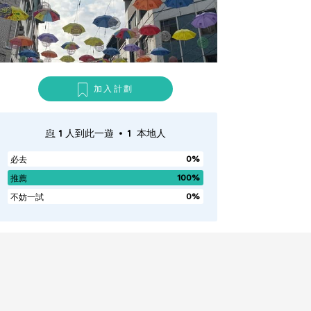
加入計劃
.
1
人到此一遊
1
本地人
0%
必去
100%
推薦
0%
不妨一試