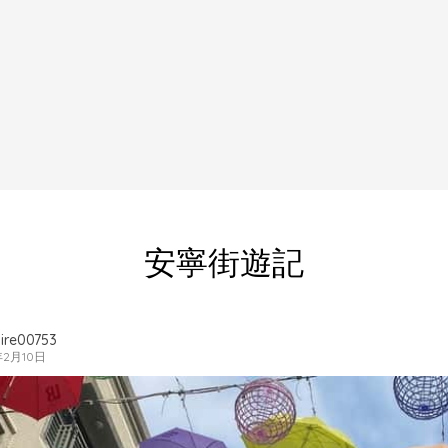
安寧街遊記
ire00753
年2月10日