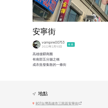
安寧街
vampire00753
推薦
2022年2月10日
高雄後驛商圈
有南部五分舖之稱
成衣批發集散的一條街
地點
807台灣高雄市三民區安寧街