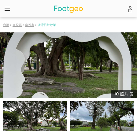
台灣
>
南投縣
>
南投市
>
省府日常散策
10
照片