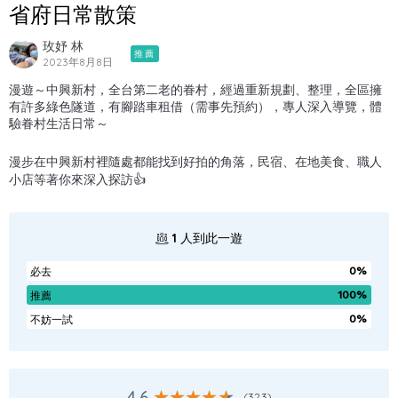
省府日常散策
玫妤 林
推薦
2023年8月8日
漫遊～中興新村，全台第二老的眷村，經過重新規劃、整理，全區擁
有許多綠色隧道，有腳踏車租借（需事先預約），專人深入導覽，體
驗眷村生活日常～
漫步在中興新村裡隨處都能找到好拍的角落，民宿、在地美食、職人
小店等著你來深入探訪👍
1
人到此一遊
0%
必去
100%
推薦
0%
不妨一試
4.6
(
323
)