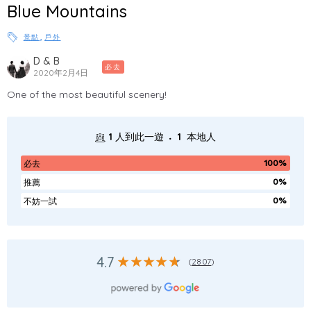
Blue Mountains
,
景點
戶外
D & B
必去
2020年2月4日
One of the most beautiful scenery!
.
1
人到此一遊
1
本地人
100%
必去
0%
推薦
0%
不妨一試
4.7
(
2807
)