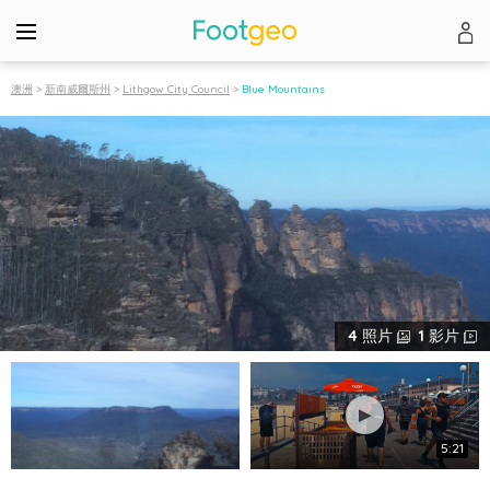
澳洲
>
新南威爾斯州
>
Lithgow City Council
>
Blue Mountains
4
照片
1
影片
5:21