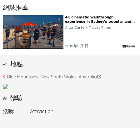
網誌推薦
4K cinematic walkthrough
experience in Sydney's popular and
beautiful spots. Summer in Sydney
A La Carte • Travel Films
2019年9月1日
地點
Blue Mountains, New South Wales, Australia
體驗
活動:
Attraction