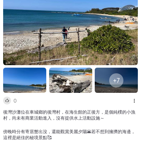
+7
0
後灣沙灘位在車城鄉的後灣村，在海生館的正後方，是個純樸的小漁
村，尚未有商業活動進入，沒有提供水上活動設施～
傍晚時分有寄居蟹出沒，還能觀賞美麗夕陽🌇若不想到擁擠的海邊，
這裡是絕佳的秘境景點🥰