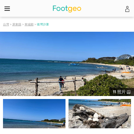
台灣
>
屏東縣
>
車城鄉
>
後灣沙灘
11
照片