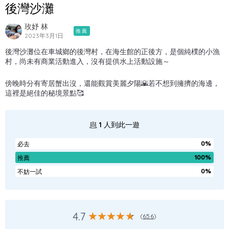
後灣沙灘
玫妤 林
推薦
2023年3月1日
後灣沙灘位在車城鄉的後灣村，在海生館的正後方，是個純樸的小漁
村，尚未有商業活動進入，沒有提供水上活動設施～
傍晚時分有寄居蟹出沒，還能觀賞美麗夕陽🌇若不想到擁擠的海邊，
這裡是絕佳的秘境景點🥰
1
人到此一遊
0%
必去
100%
推薦
0%
不妨一試
4.7
(
656
)