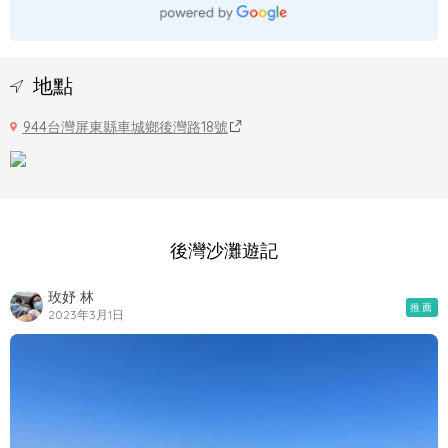
地點
944台灣屏東縣車城鄉後灣路18號
後灣沙灘遊記
玫妤 林
推薦
2023年3月1日