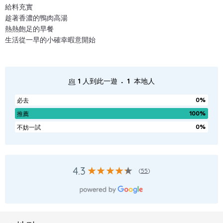
給料充實
趁著香濃的鴨肉高湯
熱熱飽足的早餐
生活從一早的小確幸暇意開始
.
1
人到此一遊
1
本地人
0%
必去
100%
推薦
0%
不妨一試
4.3
(
55
)