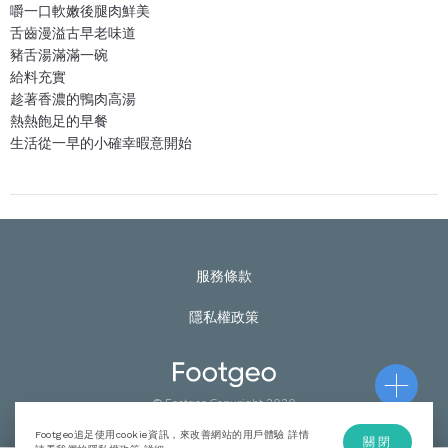
嚼一口軟嫩後腿肉鮮美
舌齒漫溢古早老味道
豬舌湯滿滿一碗
給料充實
趁著香濃的鴨肉高湯
熱熱飽足的早餐
生活從一早的小確幸暇意開始
服務條款
隱私權政策
© Footgeo Copyright 2020
Footgeo追足使用cookie資訊，來改善網站的用戶體驗 詳情
關閉