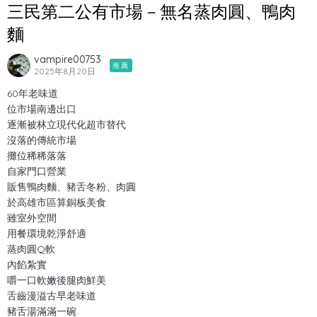
三民第二公有市場－無名蒸肉圓、鴨肉
麵
vampire00753
推薦
2025年8月20日
60年老味道
位市場南邊出口
逐漸被林立現代化超市替代
沒落的傳統市場
攤位稀稀落落
自家門口營業
販售鴨肉麵、豬舌冬粉、肉圓
於高雄市區算銅板美食
雖室外空間
用餐環境乾淨舒適
蒸肉圓Q軟
內餡紮實
嚼一口軟嫩後腿肉鮮美
舌齒漫溢古早老味道
豬舌湯滿滿一碗