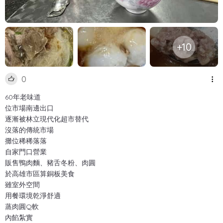
+10
0
60年老味道
位市場南邊出口
逐漸被林立現代化超市替代
沒落的傳統市場
攤位稀稀落落
自家門口營業
販售鴨肉麵、豬舌冬粉、肉圓
於高雄市區算銅板美食
雖室外空間
用餐環境乾淨舒適
蒸肉圓Q軟
內餡紮實