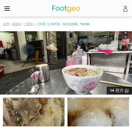
台灣
>
高雄市
>
三民區
>
三民第二公有市場－無名蒸肉圓、鴨肉麵
14
照片