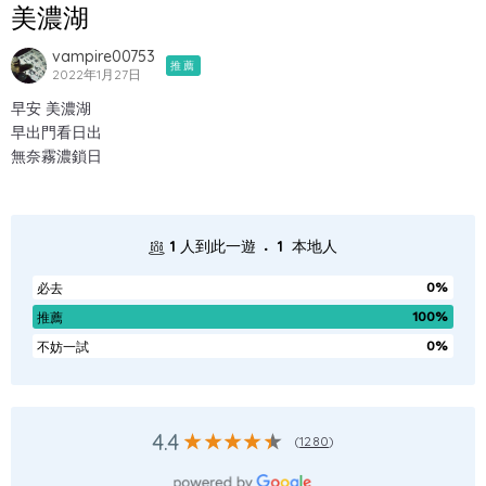
美濃湖
vampire00753
推薦
2022年1月27日
早安 美濃湖
早出門看日出
無奈霧濃鎖日
.
1
人到此一遊
1
本地人
0%
必去
100%
推薦
0%
不妨一試
4.4
(
1280
)