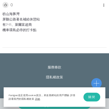
0
枋山海豚灣
屏鵝公路著名補給休憩站
有7-11、萊爾富超商
機車環島必停的打卡點
服務條款
隱私權政策
Footgeo追足使用cookie資訊，來改善網站的用戶體驗 詳情
關閉
© Footgeo Copyright 2020
請看我們的隱私權政策
詳細
.
加入計劃