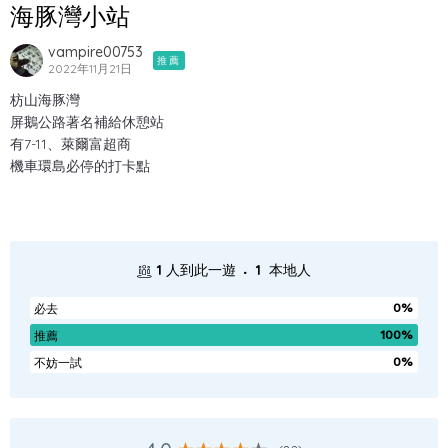
海豚灣小站
vampire00753
推薦
2022年11月21日
枋山海豚灣
屏鵝公路著名補給休憩站
有7-11、萊爾富超商
機車環島必停的打卡點
.
1
人到此一遊
1
本地人
0%
必去
100%
推薦
0%
不妨一試