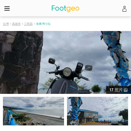
台灣
>
高雄市
>
三民區
>
海豚灣小站
17
照片