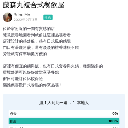
藤森丸複合式餐飲屋
Bubu Ma
推薦
2022年9月13日
位於家附近的一間有質感的店
隨意搜尋地圖看到就前往這裡品嚐看看
店裡設計的很舒服，很有日式風的感覺
門口有著鹿角蕨，還有淡淡的檀香味很不錯
旁邊就有停車場挺方便的
店裡有便宜的麵與飯，也有日式套餐與火鍋，種類滿多的
環境舒適可以好好放鬆享受餐點
假日可能訂位比較保險
滿推薦喜歡日式餐點的你來品嚐！
.
1
人到此一遊
1
本地人
0%
必去
100%
推薦