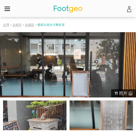
台灣
>
台南市
>
永康區
>
藤森丸複合式餐飲屋
11
照片