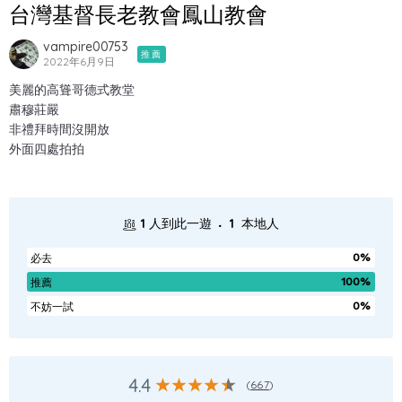
台灣基督長老教會鳳山教會
vampire00753
推薦
2022年6月9日
美麗的高聳哥德式教堂
肅穆莊嚴
非禮拜時間沒開放
外面四處拍拍
.
1
人到此一遊
1
本地人
0%
必去
100%
推薦
0%
不妨一試
4.4
(
667
)