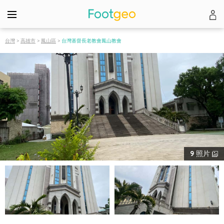
台灣
>
高雄市
>
鳳山區
>
台灣基督長老教會鳳山教會
9
照片