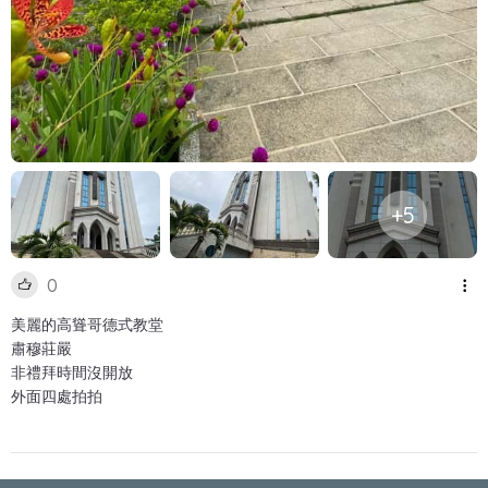
+5
0
美麗的高聳哥德式教堂
肅穆莊嚴
非禮拜時間沒開放
外面四處拍拍