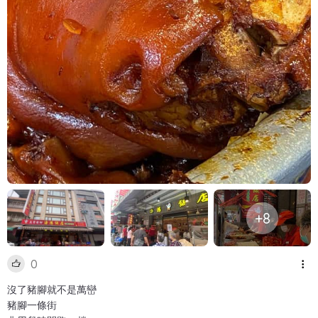
+8
0
沒了豬腳就不是萬巒
豬腳一條街