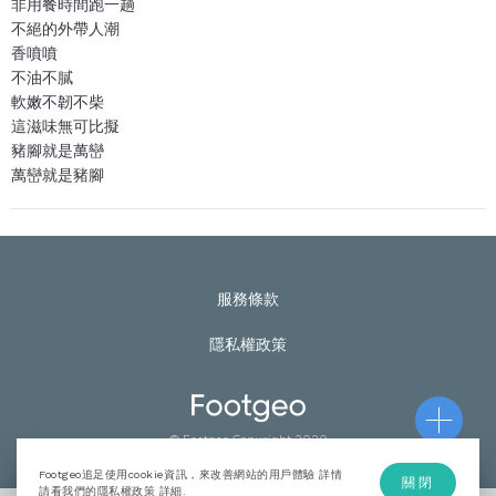
非用餐時間跑一趟
不絕的外帶人潮
香噴噴
不油不膩
軟嫩不韌不柴
這滋味無可比擬
豬腳就是萬巒
萬巒就是豬腳
服務條款
隱私權政策
© Footgeo Copyright 2020
Footgeo追足使用cookie資訊，來改善網站的用戶體驗 詳情
關閉
請看我們的隱私權政策
詳細
.