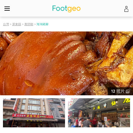
台灣
>
屏東縣
>
萬巒鄉
>
海鴻豬腳
12
照片