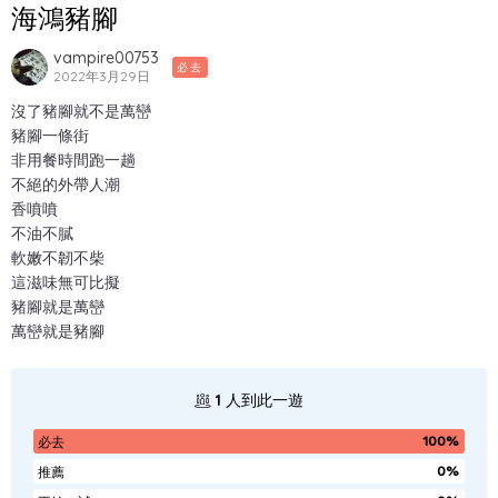
海鴻豬腳
vampire00753
必去
2022年3月29日
沒了豬腳就不是萬巒
豬腳一條街
非用餐時間跑一趟
不絕的外帶人潮
香噴噴
不油不膩
軟嫩不韌不柴
這滋味無可比擬
豬腳就是萬巒
萬巒就是豬腳
1
人到此一遊
100%
必去
0%
推薦