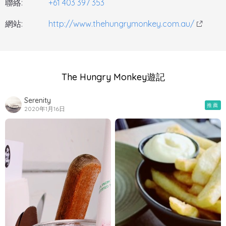
聯絡:
+61 403 397 353
網站:
http://www.thehungrymonkey.com.au/
The Hungry Monkey遊記
Serenity
推薦
2020年1月16日