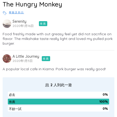
The Hungry Monkey
餐廳及飲品
Serenity
推薦
2020年1月16日
Food freshly made with out greasy feel yet did not sacrifice on
flavor. The milkshake taste really light and loved my pulled pork
burger.
A Little Journey
推薦
2020年1月5日
A popular local cafe in Kiama. Pork burger was really good!
2
人到此一遊
0%
必去
100%
推薦
0%
不妨一試