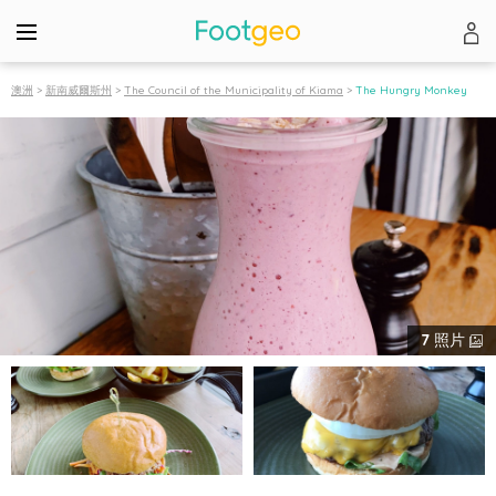
澳洲
>
新南威爾斯州
>
The Council of the Municipality of Kiama
>
The Hungry Monkey
7
照片