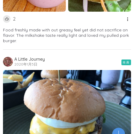
2
Food freshly made with out greasy feel yet did not sacrifice on
flavor. The milkshake taste really light and loved my pulled pork
burger.
A Little Journey
推薦
2020年1月5日