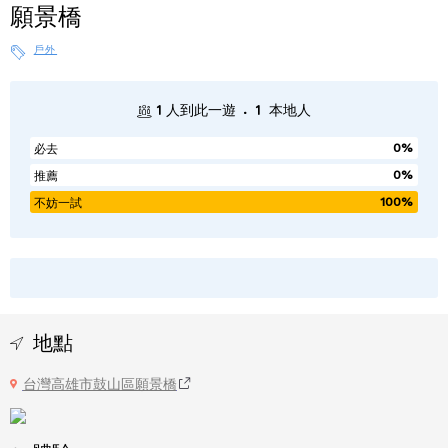
願景橋
戶外
.
1
人到此一遊
1
本地人
0%
必去
0%
推薦
100%
不妨一試
地點
台灣高雄市鼓山區願景橋