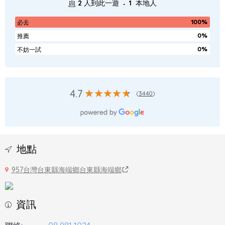
.
2
人到此一遊
1
本地人
100%
必去
0%
推薦
0%
不妨一試
4.7
(
3440
)
地點
957台灣台東縣海端鄉台東縣海端鄉
資訊