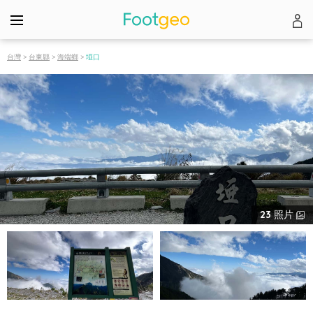
台灣
>
台東縣
>
海端鄉
>
埡口
23
照片