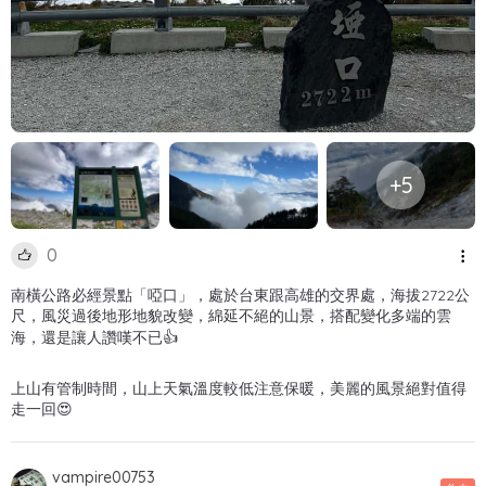
+5
0
南橫公路必經景點「啞口」，處於台東跟高雄的交界處，海拔2722公
尺，風災過後地形地貌改變，綿延不絕的山景，搭配變化多端的雲
海，還是讓人讚嘆不已👍
上山有管制時間，山上天氣溫度較低注意保暖，美麗的風景絕對值得
走一回😍
vampire00753