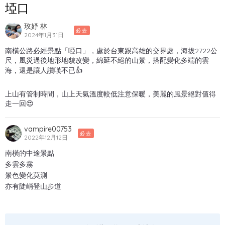
埡口
玫妤 林
必去
2024年1月31日
南橫公路必經景點「啞口」，處於台東跟高雄的交界處，海拔2722公
尺，風災過後地形地貌改變，綿延不絕的山景，搭配變化多端的雲
海，還是讓人讚嘆不已👍
上山有管制時間，山上天氣溫度較低注意保暖，美麗的風景絕對值得
走一回😍
vampire00753
必去
2022年12月12日
南橫的中途景點
多雲多霧
景色變化莫測
亦有陡峭登山步道