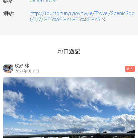
聯絡:
08 981 1024
網站:
http://tour.taitung.gov.tw/e/Travel/ScenicSpo
t/217/%E5%9F%A1%E5%8F%A3
埡口遊記
玫妤 林
必去
2024年1月31日