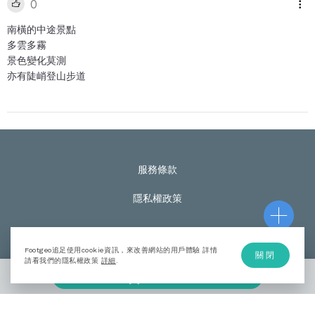
0
南橫的中途景點
多雲多霧
景色變化莫測
亦有陡峭登山步道
服務條款
隱私權政策
Footgeo追足使用cookie資訊，來改善網站的用戶體驗 詳情
關閉
© Footgeo Copyright 2020
請看我們的隱私權政策
詳細
.
加入計劃