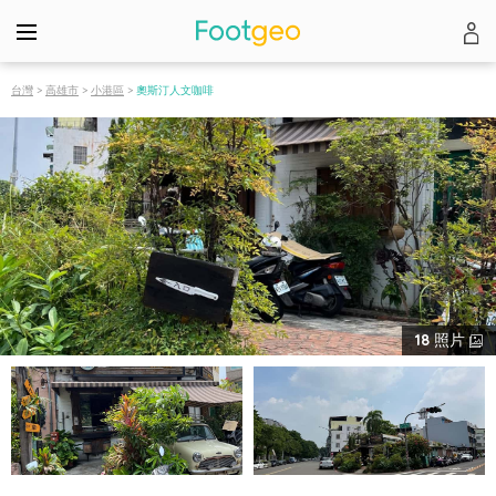
台灣
>
高雄市
>
小港區
>
奧斯汀人文咖啡
18
照片