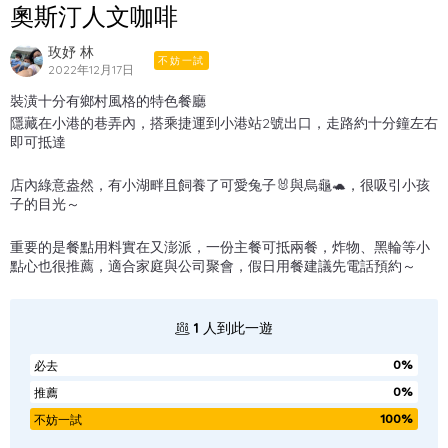
奧斯汀人文咖啡
玫妤 林
不妨一試
2022年12月17日
裝潢十分有鄉村風格的特色餐廳
隱藏在小港的巷弄內，搭乘捷運到小港站2號出口，走路約十分鐘左右
即可抵達
店內綠意盎然，有小湖畔且飼養了可愛兔子🐰與烏龜🐢，很吸引小孩
子的目光～
重要的是餐點用料實在又澎派，一份主餐可抵兩餐，炸物、黑輪等小
點心也很推薦，適合家庭與公司聚會，假日用餐建議先電話預約～
1
人到此一遊
0%
必去
0%
推薦
100%
不妨一試