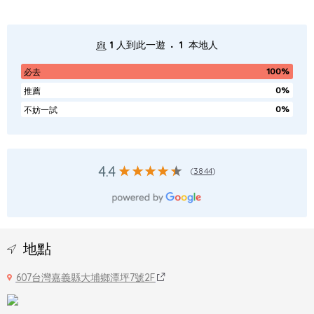
.
1
人到此一遊
1
本地人
100%
必去
0%
推薦
0%
不妨一試
4.4
(
3844
)
地點
607台灣嘉義縣大埔鄉潭坪7號2F