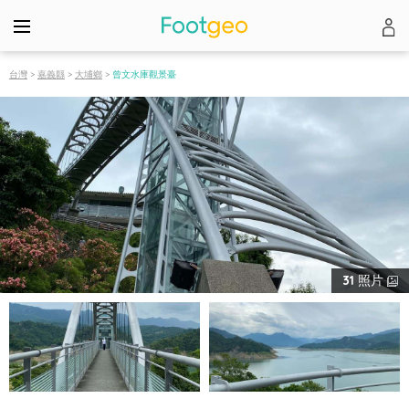
台灣
>
嘉義縣
>
大埔鄉
>
曾文水庫觀景臺
31
照片