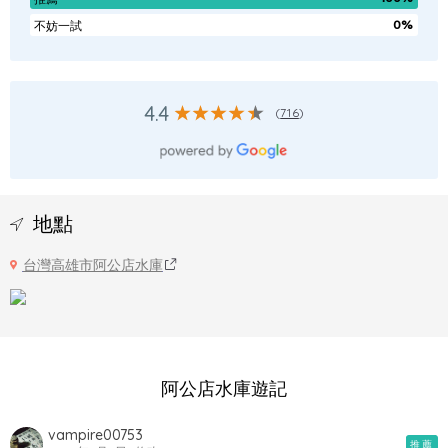
0%
不妨一試
4.4
(
716
)
地點
台灣高雄市阿公店水庫
阿公店水庫遊記
vampire00753
推薦