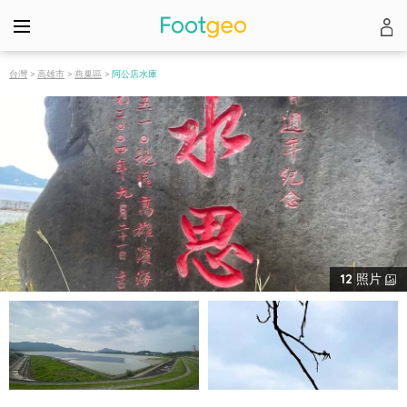
台灣
>
高雄市
>
燕巢區
>
阿公店水庫
12
照片