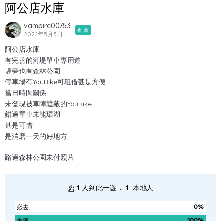
阿公店水庫
vampire00753
推薦
2022年5月5日
阿公店水庫
有完善的河堤單車專用道
堤旁也有森林公園
停車場有YouBike可租借甚是方便
當日時間關係
未發現被車陣遮蔽的YouBike
錯過單車未能環湖
甚是可惜
是消磨一天的好地方
路過森林公園未付照片
.
1
人到此一遊
1
本地人
0%
必去
100%
推薦